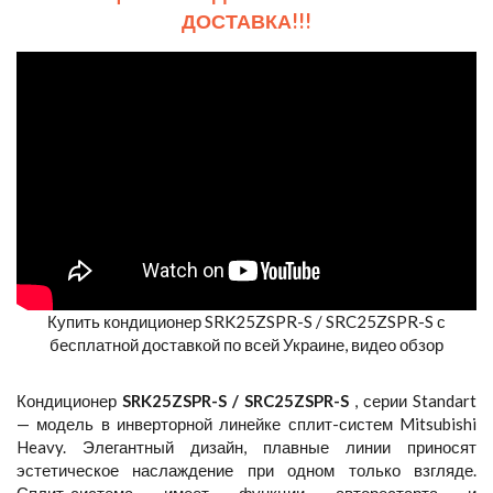
ДОСТАВКА!!!
Купить кондиционер SRK25ZSPR-S / SRC25ZSPR-S с
бесплатной доставкой по всей Украине, видео обзор
Кондиционер
SRK25ZSPR-S / SRC25ZSPR-S
, серии Standart
— модель в инверторной линейке сплит-систем Mitsubishi
Heavy. Элегантный дизайн, плавные линии приносят
эстетическое наслаждение при одном только взгляде.
Сплит-система имеет функции авторестарта и