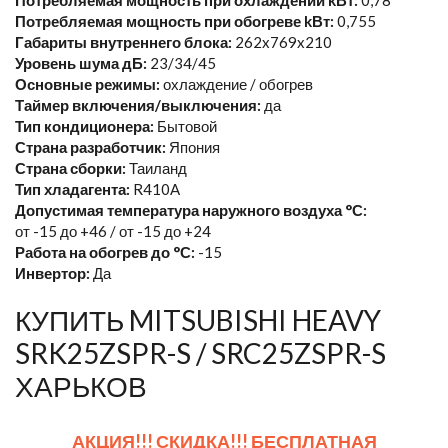
Потребляемая мощность при обогреве kВт:
0,755
Габариты внутреннего блока:
262x769x210
Уровень шума дБ:
23/34/45
Основные режимы:
охлаждение / обогрев
Таймер включения/выключения:
да
Тип кондиционера:
Бытовой
Страна разработчик:
Япония
Страна сборки:
Таиланд
Тип хладагента:
R410A
Допустимая температура наружного воздуха °С:
от -15 до +46 / от -15 до +24
Работа на обогрев до °С:
-15
Инвертор:
Да
КУПИТЬ MITSUBISHI HEAVY
SRK25ZSPR-S / SRC25ZSPR-S
ХАРЬКОВ
АКЦИЯ!!! СКИДКА!!! БЕСПЛАТНАЯ