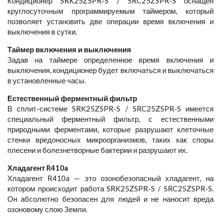
Кондиционер SRK25ZSPR-S / SRC25ZSPR-S оснащен
круглосуточным программируемым таймером, который
позволяет установить две операции время включения и
выключения в сутки.
Таймер включения и выключения
Задав на таймере определенное время включения и
выключения, кондиционер будет включаться и выключаться
в установленные часы.
Естественный ферментный фильтр
В сплит-системе SRK25ZSPR-S / SRC25ZSPR-S имеется
специальный ферментный фильтр, с естественными
природными ферментами, которые разрушают клеточные
стенки вредоносных микроорганизмов, таких как споры
плесени и болезнетворные бактерии и разрушают их.
Хладагент R410a
Хладагент R410a — это озонобезопасный хладагент, на
котором происходит работа SRK25ZSPR-S / SRC25ZSPR-S.
Он абсолютно безопасен для людей и не наносит вреда
озоновому слою Земли.