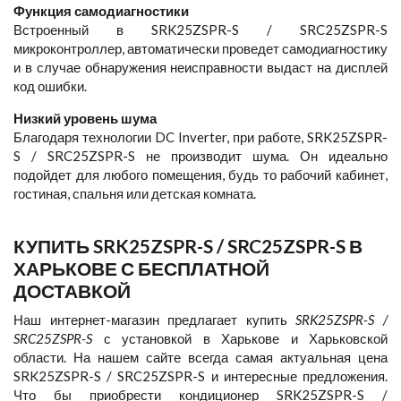
Функция самодиагностики
Встроенный в SRK25ZSPR-S / SRC25ZSPR-S
микроконтроллер, автоматически проведет самодиагностику
и в случае обнаружения неисправности выдаст на дисплей
код ошибки.
Низкий уровень шума
Благодаря технологии DC Inverter, при работе, SRK25ZSPR-
S / SRC25ZSPR-S не производит шума. Он идеально
подойдет для любого помещения, будь то рабочий кабинет,
гостиная, спальня или детская комната.
КУПИТЬ SRK25ZSPR-S / SRC25ZSPR-S В
ХАРЬКОВЕ С БЕСПЛАТНОЙ
ДОСТАВКОЙ
Наш интернет-магазин предлагает купить
SRK25ZSPR-S /
SRC25ZSPR-S
с установкой в Харькове и Харьковской
области. На нашем сайте всегда самая актуальная цена
SRK25ZSPR-S / SRC25ZSPR-S и интересные предложения.
Что бы приобрести кондиционер SRK25ZSPR-S /