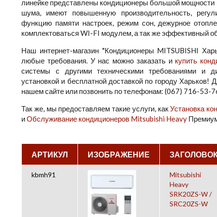
линейке представлены кондиционеры большой мощности P
шума, имеют повышенную производительность, регули
функцию памяти настроек, режим сон, дежурное отопле
комплектоваться WI-FI модулем, а так же эффективный об
Наш интернет-магазин "Кондиционеры MITSUBISHI Харь
любые требования. У нас можно заказать и
купить кон
системы с другими техническими требованиями и д
установкой и бесплатной доставкой по городу Харьков! Д
нашем сайте или позвонить по телефонам: (067) 716-53-76
Так же, мы предоставляем такие услуги, как
Установка ко
и
Обслуживание кондиционеров Mitsubishi Heavy
Премиум
АРТИКУЛ
ИЗОБРАЖЕНИЕ
ЗАГОЛОВО
kbmh91
Mitsubishi
Heavy
SRK20ZS-W /
SRC20ZS-W