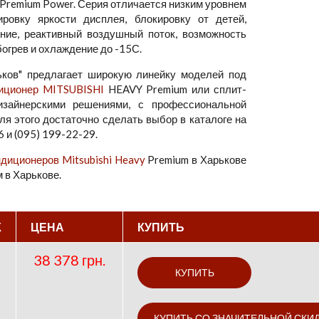
remium Power. Серия отличается низким уровнем
ровку яркости дисплея, блокировку от детей,
ние, реактивный воздушный поток, возможность
огрев и охлаждение до -15С.
ков" предлагает широкую линейку моделей под
диционер MITSUBISHI
HEAVY Premium или сплит-
изайнерскими решениями, с профессиональной
ля этого достаточно сделать выбор в каталоге на
 и (095) 199-22-29.
ндиционеров Mitsubishi Heavy
Premium в Харькове
 в Харькове.
К
ЦЕНА
КУПИТЬ
38 378 грн.