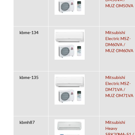
MUZ-DM50VA
kbme-134
Mitsubishi
Electric MSZ-
DM60VA /
MUZ-DM60VA
kbme-135
Mitsubishi
Electric MSZ-
DM71VA /
MUZ-DM71VA
kbmh87
Mitsubishi
Heavy
SRK20MA-S1 /