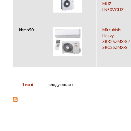
MUZ-
LN50VGHZ
kbmh50
Mitsubishi
Heavy
SRK25ZMX-S /
SRC25ZMX-S
1 из 6
следующая ›