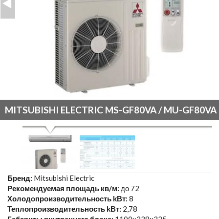
MITSUBISHI ELECTRIC MS-GF80VA / MU-GF80VA
Бренд:
Mitsubishi Electric
Рекомендуемая площадь кв/м:
до 72
Холодопроизводительность kВт:
8
Теплопроизводительность kВт:
2,78
Габариты внутреннего блока:
1100х238х325